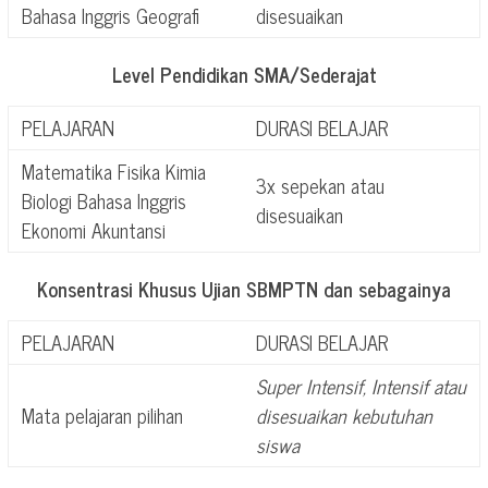
Bahasa Inggris Geografi
disesuaikan
Level Pendidikan SMA/Sederajat
PELAJARAN
DURASI BELAJAR
Matematika Fisika Kimia
3x sepekan atau
Biologi Bahasa Inggris
disesuaikan
Ekonomi Akuntansi
Konsentrasi Khusus Ujian SBMPTN dan sebagainya
PELAJARAN
DURASI BELAJAR
Super Intensif, Intensif atau
Mata pelajaran pilihan
disesuaikan kebutuhan
siswa