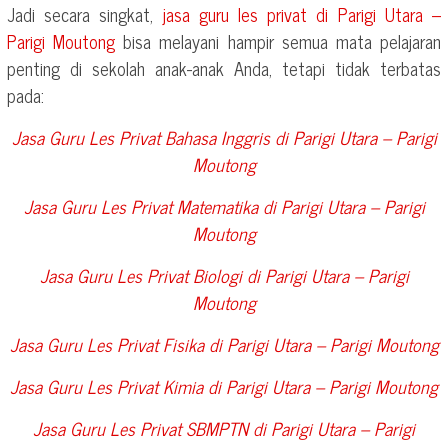
Jadi secara singkat,
jasa guru les privat di
Parigi Utara –
Parigi Moutong
bisa melayani hampir semua mata pelajaran
penting di sekolah anak-anak Anda, tetapi tidak terbatas
pada:
Jasa Guru Les Privat Bahasa Inggris di
Parigi Utara – Parigi
Moutong
Jasa Guru Les Privat Matematika di
Parigi Utara – Parigi
Moutong
Jasa Guru Les Privat Biologi di
Parigi Utara – Parigi
Moutong
Jasa Guru Les Privat Fisika di
Parigi Utara – Parigi Moutong
Jasa Guru Les Privat Kimia di
Parigi Utara – Parigi Moutong
Jasa Guru Les Privat SBMPTN di
Parigi Utara – Parigi