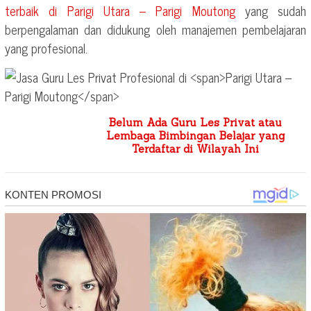
terbaik di
Parigi Utara – Parigi Moutong
yang sudah
berpengalaman dan didukung oleh manajemen pembelajaran
yang profesional.
Belum Ada Guru Les Privat atau
Lembaga Bimbingan Belajar yang
Terdaftar di Wilayah Ini