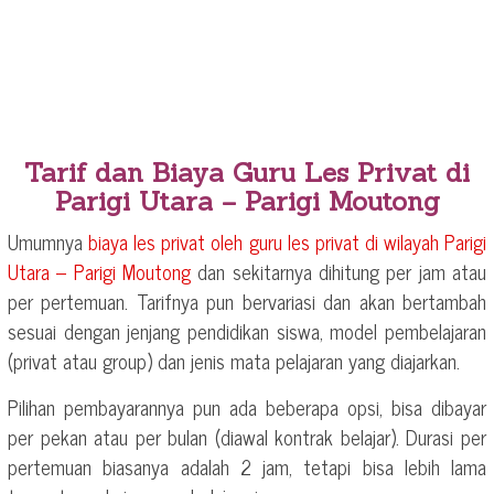
Tarif dan Biaya Guru Les Privat di
Parigi Utara – Parigi Moutong
Umumnya
biaya les privat oleh guru les privat di wilayah
Parigi
Utara – Parigi Moutong
dan sekitarnya dihitung per jam atau
per pertemuan. Tarifnya pun bervariasi dan akan bertambah
sesuai dengan jenjang pendidikan siswa, model pembelajaran
(privat atau group) dan jenis mata pelajaran yang diajarkan.
Pilihan pembayarannya pun ada beberapa opsi, bisa dibayar
per pekan atau per bulan (diawal kontrak belajar). Durasi per
pertemuan biasanya adalah 2 jam, tetapi bisa lebih lama