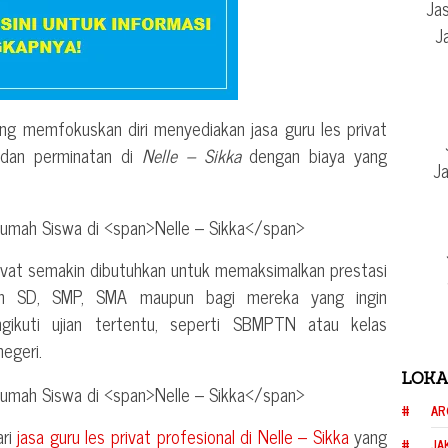
Jas
J
ng memfokuskan diri menyediakan jasa guru les privat
i dan perminatan di
Nelle – Sikka
dengan biaya yang
Ja
rivat semakin dibutuhkan untuk memaksimalkan prestasi
ih SD, SMP, SMA maupun bagi mereka yang ingin
ngikuti ujian tertentu, seperti SBMPTN atau kelas
negeri.
LOKA
AR
ari
jasa guru les privat profesional di
Nelle – Sikka
yang
JA