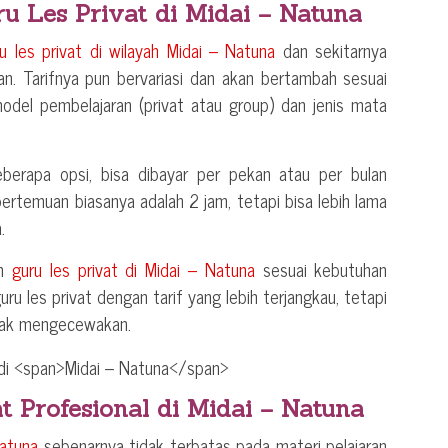
ru Les Privat di
Midai – Natuna
ru les privat di wilayah
Midai – Natuna
dan sekitarnya
an. Tarifnya pun bervariasi dan akan bertambah sesuai
model pembelajaran (privat atau group) dan jenis mata
berapa opsi, bisa dibayar per pekan atau per bulan
 pertemuan biasanya adalah 2 jam, tetapi bisa lebih lama
.
an
guru les privat di
Midai – Natuna
sesuai kebutuhan
ru les privat dengan tarif yang lebih terjangkau, tetapi
idak mengecewakan.
t Profesional di
Midai – Natuna
Natuna
sebenarnya tidak terbatas pada materi pelajaran