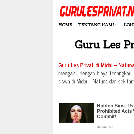
Skip
to
content
HOME
TENTANG KAMI
LOK
Guru Les P
Guru Les Privat di
Midai – Natun
mengajar, dengan biaya terjangkau s
siswa di
Midai – Natuna
dan sekitarn