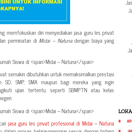
Jas
J
ng memfokuskan diri menyediakan jasa guru les privat
 dan perminatan di
Midai – Natuna
dengan biaya yang
Ja
rivat semakin dibutuhkan untuk memaksimalkan prestasi
ih SD, SMP, SMA maupun bagi mereka yang ingin
ngikuti ujian tertentu, seperti SBMPTN atau kelas
negeri.
LOKA
AR
cari
jasa guru les privat profesional di
Midai – Natuna
n dalam proses belajar-mengajar sesuai dengan bidang
JA