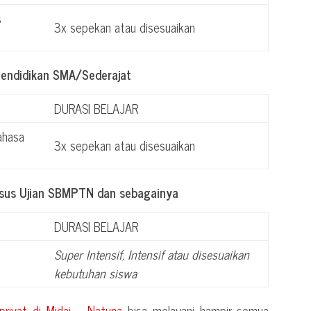
s
3x sepekan atau disesuaikan
Pendidikan SMA/Sederajat
DURASI BELAJAR
ahasa
3x sepekan atau disesuaikan
usus Ujian SBMPTN dan sebagainya
DURASI BELAJAR
Super Intensif, Intensif atau disesuaikan
kebutuhan siswa
 privat di
Midai – Natuna
bisa melayani hampir semua