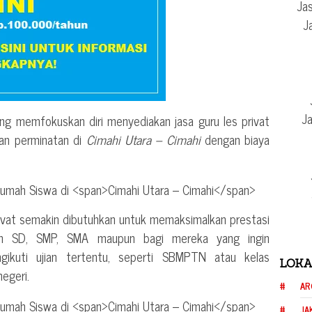
Jas
J
Ja
ng memfokuskan diri menyediakan jasa guru les privat
dan perminatan di
Cimahi Utara – Cimahi
dengan biaya
rivat semakin dibutuhkan untuk memaksimalkan prestasi
ih SD, SMP, SMA maupun bagi mereka yang ingin
ngikuti ujian tertentu, seperti SBMPTN atau kelas
LOKA
negeri.
AR
JA