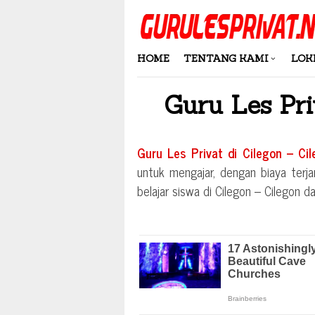
Skip
to
content
HOME
TENTANG KAMI
LOK
Guru Les Pr
Guru Les Privat di
Cilegon – Ci
untuk mengajar, dengan biaya terja
belajar siswa di
Cilegon – Cilegon
da