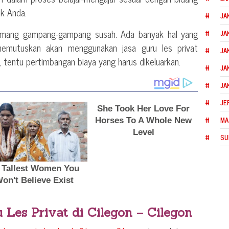
ak Anda.
JA
memang gampang-gampang susah. Ada banyak hal yang
JA
memutuskan akan menggunakan jasa guru les privat
JA
u, tentu pertimbangan biaya yang harus dikeluarkan.
JA
JA
JE
MA
SU
u Les Privat di
Cilegon – Cilegon