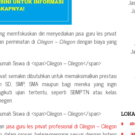
Jas
J
ng memfokuskan diri menyediakan jasa guru les privat
dan perminatan di
Cilegon – Cilegon
dengan biaya yang
Ja
rivat semakin dibutuhkan untuk memaksimalkan prestasi
ih SD, SMP, SMA maupun bagi mereka yang ingin
ngikuti ujian tertentu, seperti SBMPTN atau kelas
negeri.
LOKA
AR
ari
jasa guru les privat profesional di
Cilegon – Cilegon
n dalam proses belajar-mengajar sesuai dengan bidang
JA