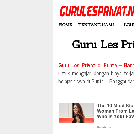
Skip
to
content
HOME
TENTANG KAMI
LOK
Guru Les Pr
Guru Les Privat di
Bunta – Ban
untuk mengajar, dengan biaya terja
belajar siswa di
Bunta – Banggai
dan