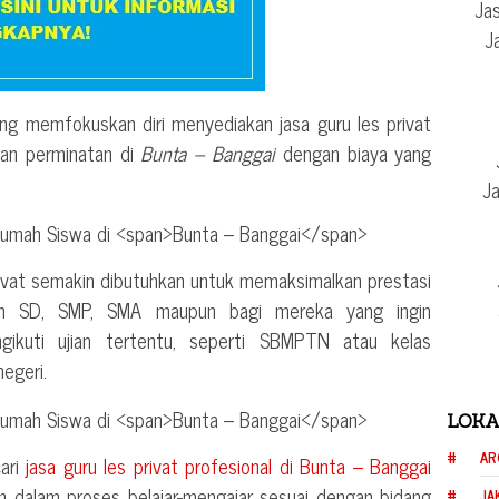
Jas
J
ng memfokuskan diri menyediakan jasa guru les privat
dan perminatan di
Bunta – Banggai
dengan biaya yang
Ja
rivat semakin dibutuhkan untuk memaksimalkan prestasi
ih SD, SMP, SMA maupun bagi mereka yang ingin
ngikuti ujian tertentu, seperti SBMPTN atau kelas
negeri.
LOKA
AR
cari
jasa guru les privat profesional di
Bunta – Banggai
n dalam proses belajar-mengajar sesuai dengan bidang
JA