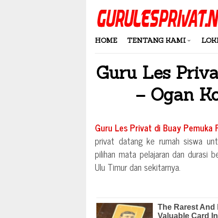
Skip
to
content
HOME
TENTANG KAMI
LOK
Guru Les Priv
– Ogan K
Guru Les Privat di
Buay Pemuka P
privat datang ke rumah siswa unt
pilihan mata pelajaran dan durasi b
Ulu Timur
dan sekitarnya.