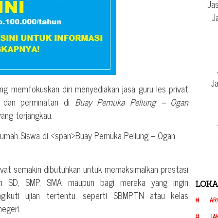
Jas
J
Ja
ng memfokuskan diri menyediakan jasa guru les privat
di dan perminatan di
Buay Pemuka Peliung – Ogan
ang terjangkau.
rivat semakin dibutuhkan untuk memaksimalkan prestasi
ih SD, SMP, SMA maupun bagi mereka yang ingin
LOKA
ngikuti ujian tertentu, seperti SBMPTN atau kelas
AR
negeri.
JA