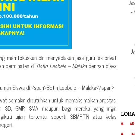
Jas
J
Ja
ng memfokuskan diri menyediakan jasa guru les privat
dan perminatan di
Botin Leobele – Malaka
dengan biaya
rivat semakin dibutuhkan untuk memaksimalkan prestasi
ih SD, SMP, SMA maupun bagi mereka yang ingin
LOKA
ngikuti ujian tertentu, seperti SBMPTN atau kelas
negeri.
AR
JA