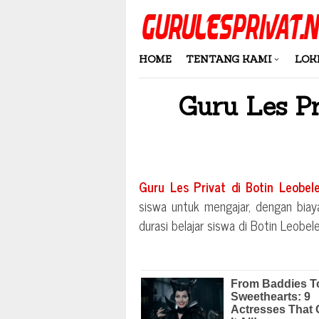
Skip
to
content
HOME
TENTANG KAMI
LOK
Guru Les P
Guru Les Privat di
Botin Leobel
siswa untuk mengajar, dengan biay
durasi belajar siswa di
Botin Leobel