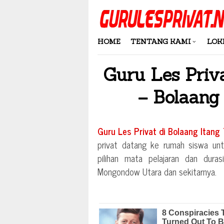
Skip
to
content
HOME
TENTANG KAMI
LOK
Guru Les Priv
– Bolaan
Guru Les Privat di
Bolaang Itang
privat datang ke rumah siswa unt
pilihan mata pelajaran dan dura
Mongondow Utara
dan sekitarnya.