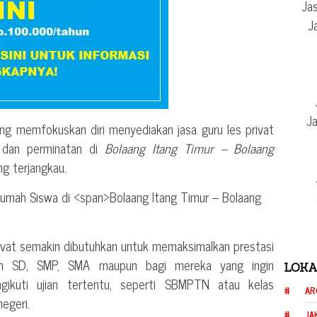
Jas
J
Ja
ng memfokuskan diri menyediakan jasa guru les privat
i dan perminatan di
Bolaang Itang Timur – Bolaang
g terjangkau.
rivat semakin dibutuhkan untuk memaksimalkan prestasi
ih SD, SMP, SMA maupun bagi mereka yang ingin
LOKA
ngikuti ujian tertentu, seperti SBMPTN atau kelas
AR
negeri.
JA